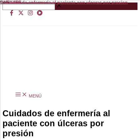
Cuidados de enfermeria al paciente con ulceras por presion
from
GNEAUPP.
Ir
Buscar
al
…
contenido
MENÚ
Cuidados de enfermería al
paciente con úlceras por
presión