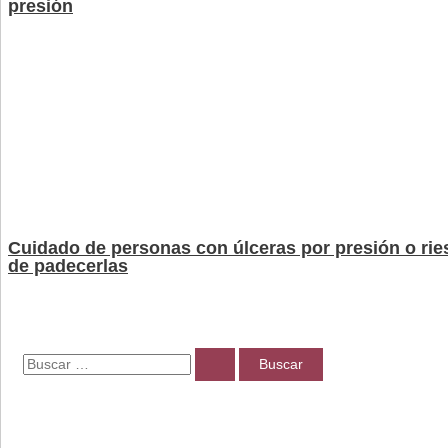
presión
Cuidado de personas con úlceras por presión o ri
de padecerlas
B
u
s
c