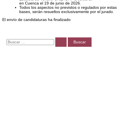
en Cuenca el 19 de junio de 2026.
Todos los aspectos no previstos o regulados por estas
bases, serán resueltos exclusivamente por el jurado.
El envío de candidaturas ha finalizado
B
u
s
c
a
r
p
o
r
: