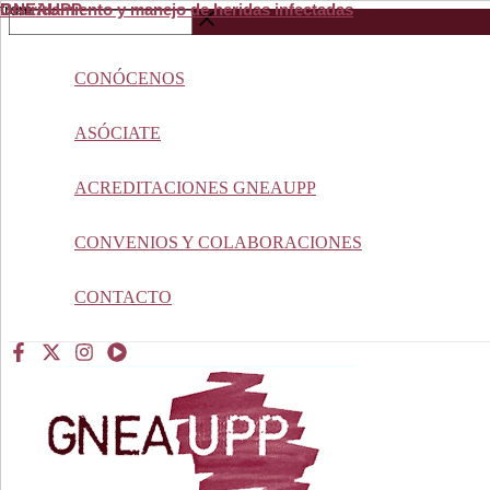
Debridamiento y manejo de heridas infectadas
from
GNEAUPP.
Ir
Buscar
al
…
contenido
CONÓCENOS
ASÓCIATE
ACREDITACIONES GNEAUPP
CONVENIOS Y COLABORACIONES
CONTACTO