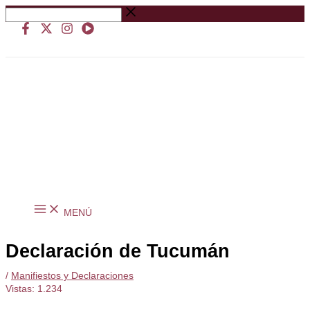
Ir
Buscar
al
…
contenido
MENÚ
Declaración de Tucumán
/
Manifiestos y Declaraciones
Vistas:
1.234