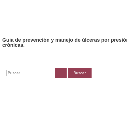
Guía de prevención y manejo de úlceras por presió
crónicas.
B
u
s
c
a
r
p
o