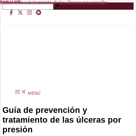
Prevención y tratamiento de las úlceras por presión
from
GNEAUPP.
Ir
Buscar
al
…
contenido
MENÚ
Guía de prevención y
tratamiento de las úlceras por
presión