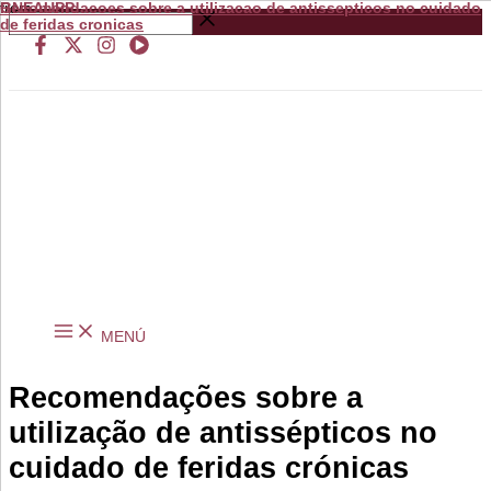
Recomendacoes sobre a utilizacao de antissepticos no cuidado
from
GNEAUPP.
Ir
Buscar
de feridas cronicas
al
…
contenido
MENÚ
Recomendações sobre a
utilização de antissépticos no
cuidado de feridas crónicas