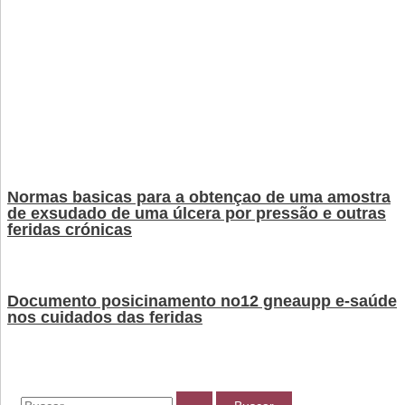
Normas basicas para a obtençao de uma amostra
de exsudado de uma úlcera por pressão e outras
feridas crónicas
Documento posicinamento no12 gneaupp e-saúde
nos cuidados das feridas
B