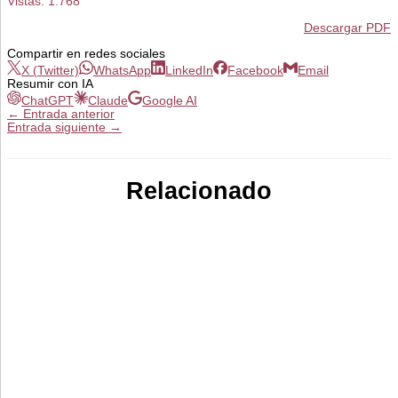
Vistas:
1.768
Descargar PDF
Compartir en redes sociales
X (Twitter)
WhatsApp
LinkedIn
Facebook
Email
Resumir con IA
ChatGPT
Claude
Google AI
←
Entrada anterior
Entrada siguiente
→
Relacionado