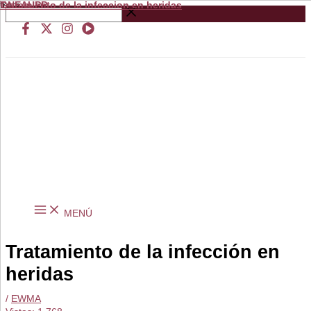
Tratamiento de la infeccion en heridas
from
GNEAUPP.
Ir
Buscar
al
…
contenido
MENÚ
Tratamiento de la infección en
heridas
/
EWMA