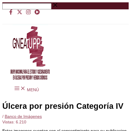
Ir
Buscar
al
…
contenido
MENÚ
Úlcera por presión Categoría IV
/
Banco de Imágenes
Vistas:
6.210
Estas imagenes cuentan con el consentimiento para su publicacion