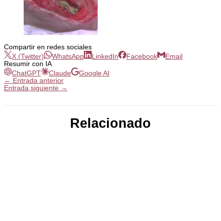
Compartir en redes sociales
X (Twitter)
WhatsApp
LinkedIn
Facebook
Email
Resumir con IA
ChatGPT
Claude
Google AI
←
Entrada anterior
Entrada siguiente
→
Relacionado