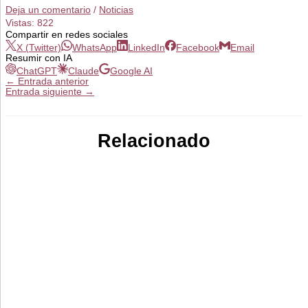
Deja un comentario
/
Noticias
Vistas:
822
Compartir en redes sociales
X (Twitter)
WhatsApp
LinkedIn
Facebook
Email
Resumir con IA
ChatGPT
Claude
Google AI
←
Entrada anterior
Entrada siguiente
→
Relacionado