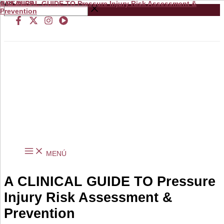
A CLINICAL GUIDE TO Pressure Injury Risk Assessment &
from
GNEAUPP.
Ir
Buscar
Prevention
al
…
contenido
MENÚ
A CLINICAL GUIDE TO Pressure
Injury Risk Assessment &
Prevention