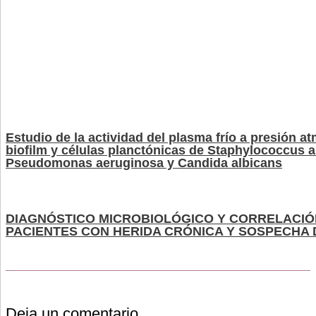
Estudio de la actividad del plasma frío a presión at
biofilm y células planctónicas de Staphylococcus 
Pseudomonas aeruginosa y Candida albicans
DIAGNÓSTICO MICROBIOLÓGICO Y CORRELACIÓN
PACIENTES CON HERIDA CRÓNICA Y SOSPECHA 
Deja un comentario