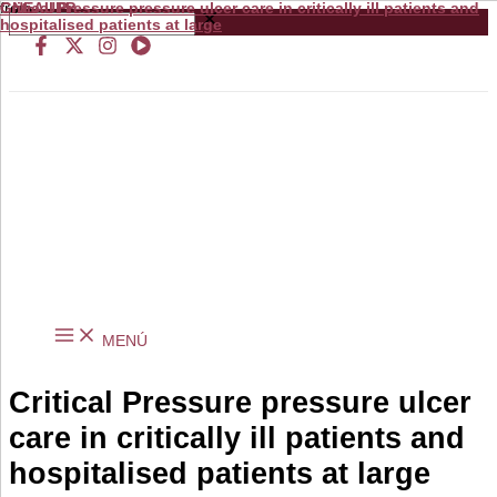
Critical Pressure pressure ulcer care in critically ill patients and
from
GNEAUPP.
Ir
Buscar
hospitalised patients at large
al
…
contenido
MENÚ
Critical Pressure pressure ulcer
care in critically ill patients and
hospitalised patients at large