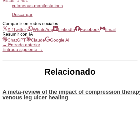
Vistas:
1.451
cutaneous-manifestations
Descargar
Compartir en redes sociales
X (Twitter)
WhatsApp
LinkedIn
Facebook
Email
Resumir con IA
ChatGPT
Claude
Google AI
←
Entrada anterior
Entrada siguiente
→
Relacionado
A meta-review of the impact of compression therap
venous leg ulcer healing