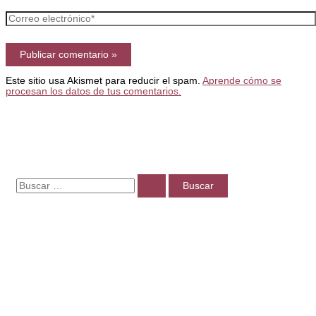
Correo
electrónico*
Este sitio usa Akismet para reducir el spam.
Aprende cómo se
procesan los datos de tus comentarios.
B
u
s
c
a
r
p