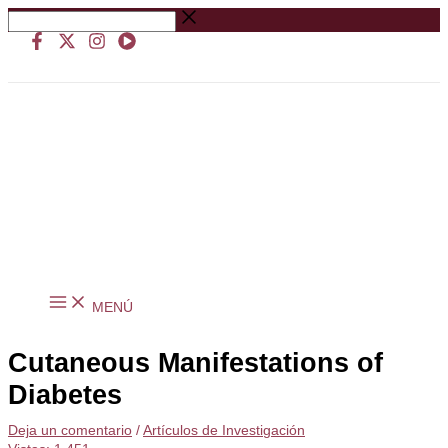
Ir
Buscar
al
…
contenido
MENÚ
Cutaneous Manifestations of
Diabetes
Deja un comentario
/
Artículos de Investigación