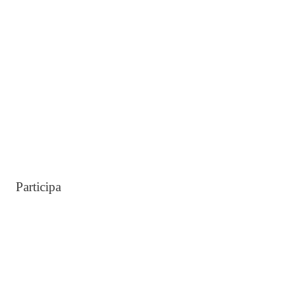
o
r
:
Participa