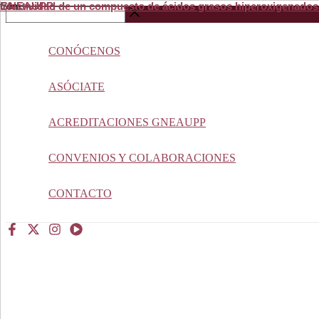
Efectividad de un compuesto de ácidos grasos hiperoxigenados e
from
GNEAUPP.
Ir
Buscar
al
…
contenido
CONÓCENOS
ASÓCIATE
ACREDITACIONES GNEAUPP
CONVENIOS Y COLABORACIONES
CONTACTO