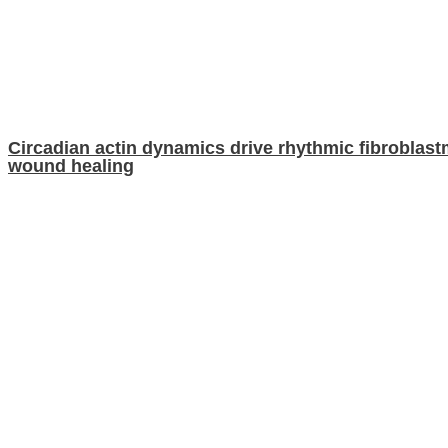
Circadian actin dynamics drive rhythmic fibroblast
wound healing