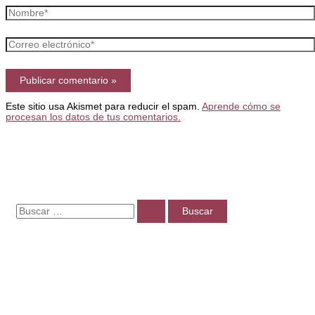
Nombre*
Correo
electrónico*
Este sitio usa Akismet para reducir el spam.
Aprende cómo se
procesan los datos de tus comentarios.
B
u
s
c
a
r