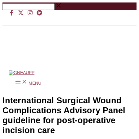
Ir
Buscar
al
…
contenido
MENÚ
International Surgical Wound
Complications Advisory Panel
guideline for post-operative
incision care