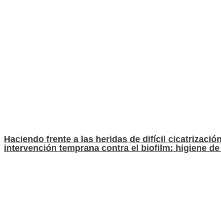
Haciendo frente a las heridas de difícil cicatrizaci
intervención temprana contra el biofilm: higiene de 