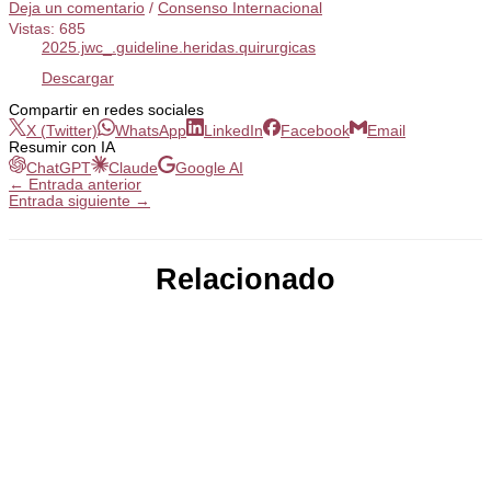
Deja un comentario
/
Consenso Internacional
Vistas:
685
2025.jwc_.guideline.heridas.quirurgicas
Descargar
Compartir en redes sociales
X (Twitter)
WhatsApp
LinkedIn
Facebook
Email
Resumir con IA
ChatGPT
Claude
Google AI
←
Entrada anterior
Entrada siguiente
→
Relacionado