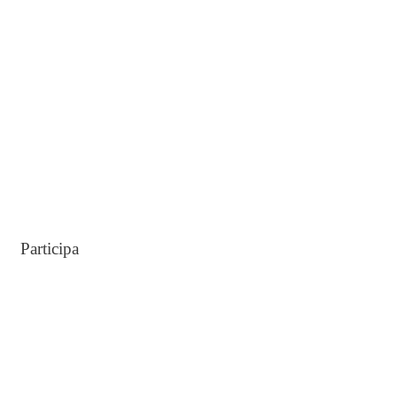
o
r
:
Participa