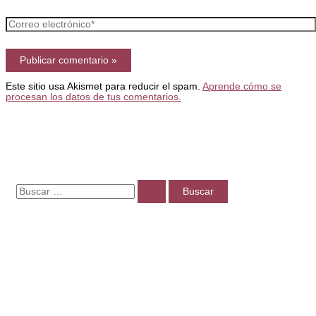
Correo
electrónico*
Este sitio usa Akismet para reducir el spam.
Aprende cómo se
procesan los datos de tus comentarios.
B
u
s
c
a
r
p