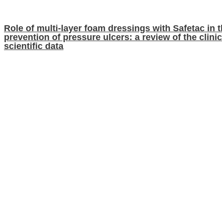
Role of multi-layer foam dressings with Safetac in 
prevention of pressure ulcers: a review of the clini
scientific data