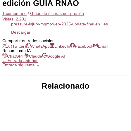
edición GUÍA RNAO
1 comentario
/
Guías de úlceras por presión
Vistas:
2.201
pressure-injury-mgmt-web-2025-update-final.en_.es_
Descargar
Compartir en redes sociales
X (Twitter)
WhatsApp
LinkedIn
Facebook
Email
Resumir con IA
ChatGPT
Claude
Google AI
←
Entrada anterior
Entrada siguiente
→
Relacionado