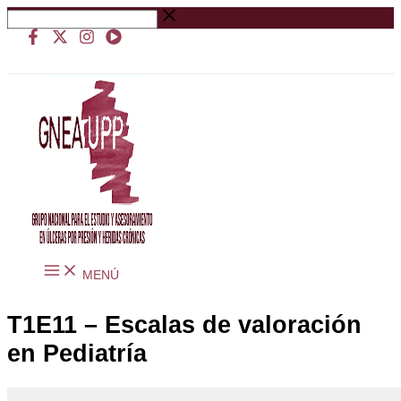
Ir
Buscar
al
…
contenido
MENÚ
T1E11 – Escalas de valoración
en Pediatría