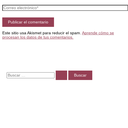
Correo
electrónico*
Este sitio usa Akismet para reducir el spam.
Aprende cómo se
procesan los datos de tus comentarios.
B
u
s
c
a
r
p