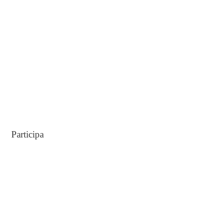
o
r
:
Participa