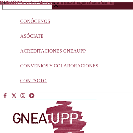
Relación entre las úlceras por presión y la desnutrición
from
GNEAUPP.
Ir
Buscar
al
…
contenido
CONÓCENOS
ASÓCIATE
ACREDITACIONES GNEAUPP
CONVENIOS Y COLABORACIONES
CONTACTO