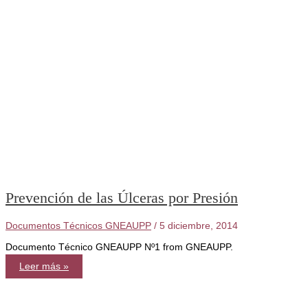
Prevención de las Úlceras por Presión
Documentos Técnicos GNEAUPP
/
5 diciembre, 2014
Documento Técnico GNEAUPP Nº1 from GNEAUPP.
Prevención
Leer más »
de
las
Úlceras
por