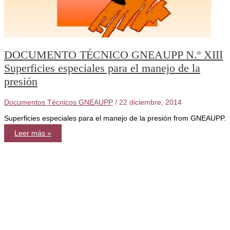
DOCUMENTO TÉCNICO GNEAUPP N.º XIII
Superficies especiales para el manejo de la
presión
Documentos Técnicos GNEAUPP
/
22 diciembre, 2014
Superficies especiales para el manejo de la presión from GNEAUPP.
DOCUMENTO
Leer más »
TÉCNICO
GNEAUPP
N.º
XIII
Superficies
especiales
para
el
manejo
de
la
presión