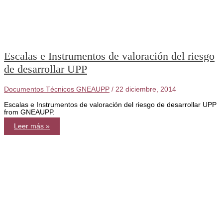
Escalas e Instrumentos de valoración del riesgo
de desarrollar UPP
Documentos Técnicos GNEAUPP
/
22 diciembre, 2014
Escalas e Instrumentos de valoración del riesgo de desarrollar UPP
from GNEAUPP.
Escalas
Leer más »
e
Instrumentos
de
valoración
del
riesgo
de
desarrollar
UPP