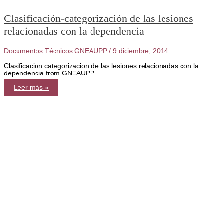
Clasificación-categorización de las lesiones
relacionadas con la dependencia
Documentos Técnicos GNEAUPP
/
9 diciembre, 2014
Clasificacion categorizacion de las lesiones relacionadas con la
dependencia from GNEAUPP.
Clasificación-
Leer más »
categorización
de
las
lesiones
relacionadas
con
la
dependencia