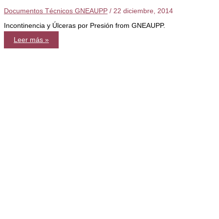
Documentos Técnicos GNEAUPP
/
22 diciembre, 2014
Incontinencia y Úlceras por Presión from GNEAUPP.
Incontinencia
Leer más »
y
Úlceras
por
Presión