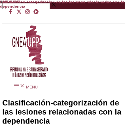
Clasificacion categorizacion de las lesiones relacionadas con la
from
GNEAUPP.
Ir
Buscar
dependencia
al
…
contenido
MENÚ
Clasificación-categorización de
las lesiones relacionadas con la
dependencia