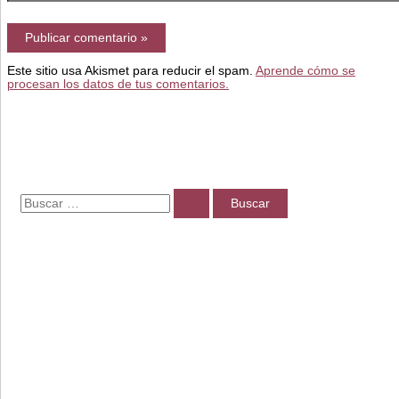
electrónico*
Este sitio usa Akismet para reducir el spam.
Aprende cómo se
procesan los datos de tus comentarios.
B
u
s
c
a
r
p
o
r