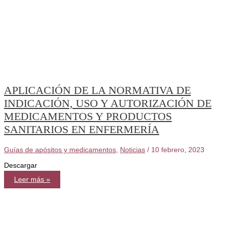
APLICACIÓN DE LA NORMATIVA DE
INDICACIÓN, USO Y AUTORIZACIÓN DE
MEDICAMENTOS Y PRODUCTOS
SANITARIOS EN ENFERMERÍA
Guías de apósitos y medicamentos
,
Noticias
/
10 febrero, 2023
Descargar
APLICACIÓN
Leer más »
DE
LA
NORMATIVA
DE
INDICACIÓN,
USO
Y