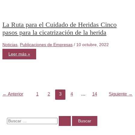
La Ruta para el Cuidado de Heridas Cinco
pasos para la cicatrización de la herida
Noticias
,
Publicaciones de Empresas
/
10 octubre, 2022
La
Leer más »
Ruta
para
el
Cuidado
de
Heridas
Cinco
pasos
para
la
←
Anterior
1
2
3
4
…
14
Siguiente
→
cicatrización
de
la
herida
B
u