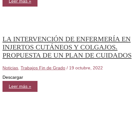
Colección
Leer más »
Guías
de
Heridas
de
Gerencia
Atención
Integrada
Ciudad
Real.
LA INTERVENCIÓN DE ENFERMERÍA EN
SESCAM
INJERTOS CUTÁNEOS Y COLGAJOS.
PROPUESTA DE UN PLAN DE CUIDADOS
Noticias
,
Trabajos Fin de Grado
/
19 octubre, 2022
Descargar
LA
Leer más »
INTERVENCIÓN
DE
ENFERMERÍA
EN
INJERTOS
CUTÁNEOS
Y
COLGAJOS.
PROPUESTA
DE
UN
PLAN
DE