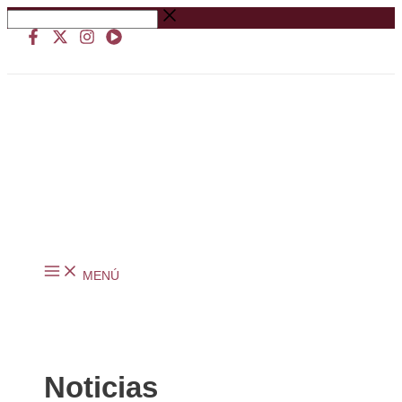
Ir
Buscar
al
…
contenido
MENÚ
Noticias