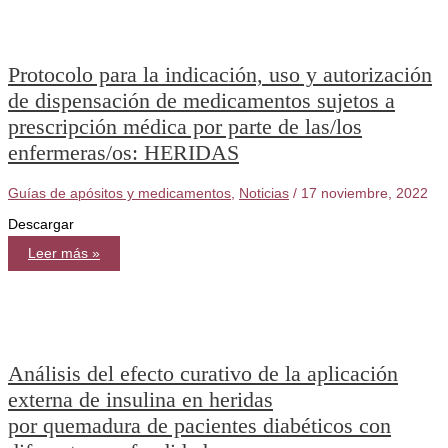
Protocolo para la indicación, uso y autorización
de dispensación de medicamentos sujetos a
prescripción médica por parte de las/los
enfermeras/os: HERIDAS
Guías de apósitos y medicamentos
,
Noticias
/
17 noviembre, 2022
Descargar
Protocolo
Leer más »
para
la
indicación,
uso
y
autorización
de
dispensación
de
Análisis del efecto curativo de la aplicación
medicamentos
sujetos
externa de insulina en heridas
a
prescripción
por quemadura de pacientes diabéticos con
médica
por