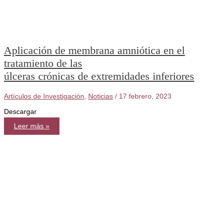
Aplicación de membrana amniótica en el
tratamiento de las
úlceras crónicas de extremidades inferiores
Artículos de Investigación
,
Noticias
/
17 febrero, 2023
Descargar
Aplicación
Leer más »
de
membrana
amniótica
en
el
tratamiento
de
las
úlceras
crónicas
de
extremidades
inferiores