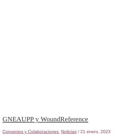
AUTORIZACIÓN
DE
MEDICAMENTOS
Y
PRODUCTOS
SANITARIOS
EN
ENFERMERÍA
GNEAUPP y WoundReference
Convenios y Colaboraciones
,
Noticias
/
21 enero, 2023