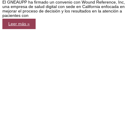
El GNEAUPP ha firmado un convenio con Wound Reference, Inc,
una empresa de salud digital con sede en California enfocada en
mejorar el proceso de decisión y los resultados en la atención a
pacientes con
GNEAUPP
Leer más »
y
WoundReference