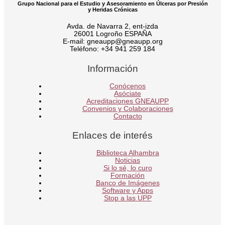
Grupo Nacional para el Estudio y Asesoramiento en Úlceras por Presión
y Heridas Crónicas
Avda. de Navarra 2, ent-izda
26001 Logroño ESPAÑA
E-mail: gneaupp@gneaupp.org
Teléfono: +34 941 259 184
Información
Conócenos
Asóciate
Acreditaciones GNEAUPP
Convenios y Colaboraciones
Contacto
Enlaces de interés
Biblioteca Alhambra
Noticias
Si lo sé, lo curo
Formación
Banco de Imágenes
Software y Apps
Stop a las UPP