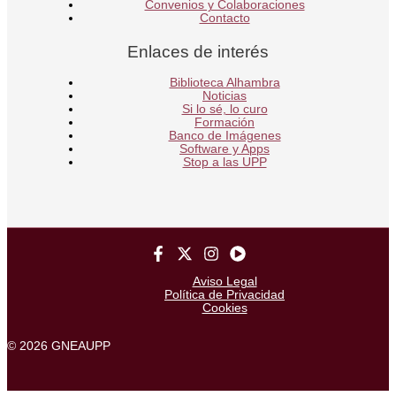
Convenios y Colaboraciones
Contacto
Enlaces de interés
Biblioteca Alhambra
Noticias
Si lo sé, lo curo
Formación
Banco de Imágenes
Software y Apps
Stop a las UPP
Aviso Legal
Política de Privacidad
Cookies
© 2026 GNEAUPP