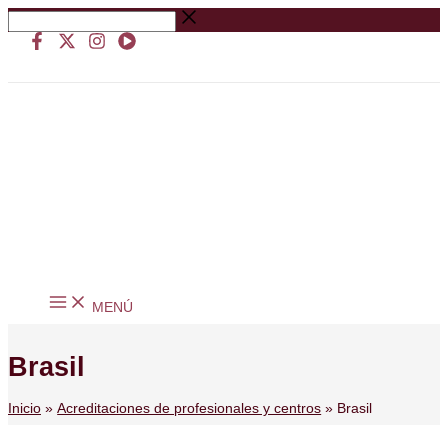
Ir
Buscar
al
…
contenido
MENÚ
Brasil
Inicio
Acreditaciones de profesionales y centros
Brasil