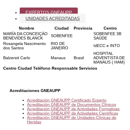
EXPERTOS GNEAUPP
UNIDADES ACREDITADAS
Nombre
Ciudad
Provincia
Centro
MARÍA DA CONCEIÇÁO
SOBENFEE 3B
SOBENFEE
BENEVIDES BLANCK
SAÚDE
Rosangela Nascimento
RIO DE
IdECC e INTO
dos Santos
JANEIRO
HOSPITAL
Balzereit Carlo
Manaus
Brasil
ADVENTISTA DE
MANAUS ( HAM)
Centro
Ciudad
Teléfono
Responsable
Servicios
Acreditaciones GNEAUPP
Acreditación GNEAUPP Certificado Experto
Acreditación GNEAUPP de Documentos Clínicos
Acreditación GNEAUPP de Actividades Formativas
Acreditación GNEAUPP de Actividades Científicas
Acreditación GNEAUPP de Unidades-Clínicas de
Heridas