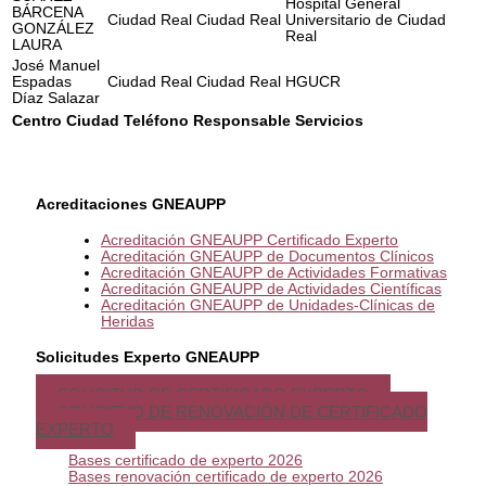
Hospital General
BÁRCENA
Ciudad Real
Ciudad Real
Universitario de Ciudad
GONZÁLEZ
Real
LAURA
José Manuel
Espadas
Ciudad Real
Ciudad Real
HGUCR
Díaz Salazar
Centro
Ciudad
Teléfono
Responsable
Servicios
Acreditaciones GNEAUPP
Acreditación GNEAUPP Certificado Experto
Acreditación GNEAUPP de Documentos Clínicos
Acreditación GNEAUPP de Actividades Formativas
Acreditación GNEAUPP de Actividades Científicas
Acreditación GNEAUPP de Unidades-Clínicas de
Heridas
Solicitudes Experto GNEAUPP
SOLICITUD DE CERTIFICADO EXPERTO
SOLICITUD DE RENOVACIÓN DE CERTIFICADO
EXPERTO
Bases certificado de experto 2026
Bases renovación certificado de experto 2026