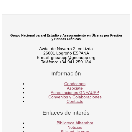
Grupo Nacional para el Estudio y Asesoramiento en Úlceras por Presión
y Heridas Crónicas
Avda. de Navarra 2, ent-izda
26001 Logroño ESPAÑA
E-mail: gneaupp@gneaupp.org
Teléfono: +34 941 259 184
Información
Conócenos
Asóciate
Acreditaciones GNEAUPP
Convenios y Colaboraciones
Contacto
Enlaces de interés
Biblioteca Alhambra
Noticias
Si lo sé, lo curo