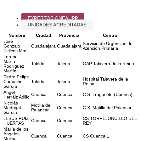
EXPERTOS GNEAUPP
UNIDADES ACREDITADAS
Nombre
Ciudad
Provincia
Centro
José
Servicio de Urgencias de
Gonzalo
Guadalajara
Guadalajara
Atención Primaria
Felices Mas
Lorena
María
Toledo
Toledo
GAP Talavera de la Reina
Rodríguez
Martín
Pedro Felipe
Hospital Talavera de la
Camacho
Toledo
Toledo
Reina
García
Ángel
Cuenca
Cuenca
C.S. Tragacete (Cuenca)
Herráiz Adillo
Nicolás
Motilla del
Madrigal
Cuenca
C.S. Motilla del Palancar
Palancar
García
JESÚS RUIZ
CS TORREJONCILLO DEL
Cuenca
Cuenca
HUERTAS
REY
María de los
Ángeles
Cuenca
Cuenca
CS Cuenca 1
Molina