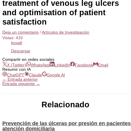
treatment of venous leg ulcers
and optimisation of patient
satisfaction
Deja un comentario
/
Artículos de Investigación
Vistas:
410
boxall
Descargar
Compartir en redes sociales
X (Twitter)
WhatsApp
LinkedIn
Facebook
Email
Resumir con IA
ChatGPT
Claude
Google AI
←
Entrada anterior
Entrada siguiente
→
Relacionado
Prevención de las úlceras por presión en pacientes
atención domiciliaria