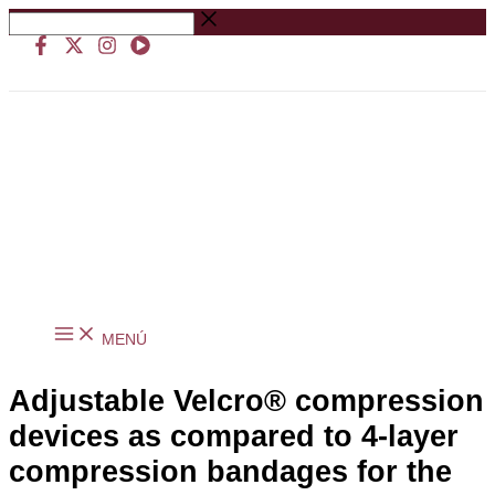
Ir
Buscar
al
…
contenido
MENÚ
Adjustable Velcro® compression
devices as compared to 4-layer
compression bandages for the