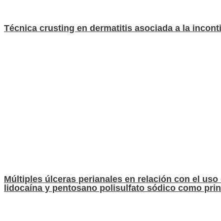
Técnica crusting en dermatitis asociada a la incont
Múltiples úlceras perianales en relación con el us
lidocaína y pentosano polisulfato sódico como prin