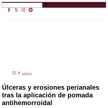
Ir
Buscar
al
…
contenido
MENÚ
Úlceras y erosiones perianales
tras la aplicación de pomada
antihemorroidal