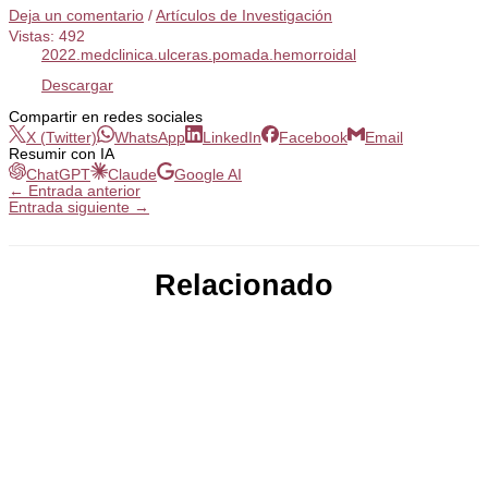
Deja un comentario
/
Artículos de Investigación
Vistas:
492
2022.medclinica.ulceras.pomada.hemorroidal
Descargar
Compartir en redes sociales
X (Twitter)
WhatsApp
LinkedIn
Facebook
Email
Resumir con IA
ChatGPT
Claude
Google AI
←
Entrada anterior
Entrada siguiente
→
Relacionado