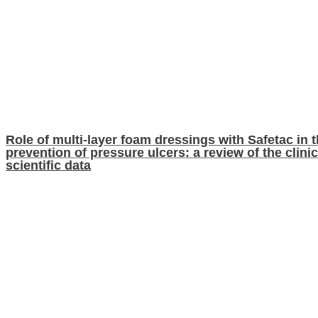
Role of multi-layer foam dressings with Safetac in 
prevention of pressure ulcers: a review of the clini
scientific data