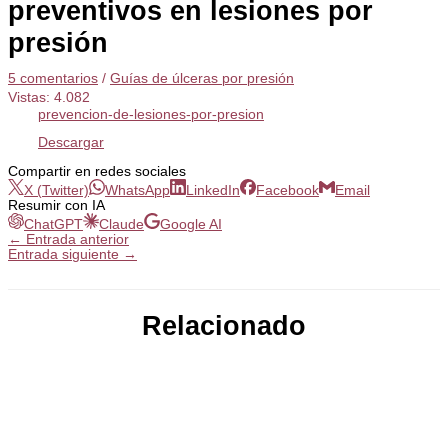
preventivos en lesiones por
presión
5 comentarios
/
Guías de úlceras por presión
Vistas:
4.082
prevencion-de-lesiones-por-presion
Descargar
Compartir en redes sociales
X (Twitter)
WhatsApp
LinkedIn
Facebook
Email
Resumir con IA
ChatGPT
Claude
Google AI
←
Entrada anterior
Entrada siguiente
→
Relacionado