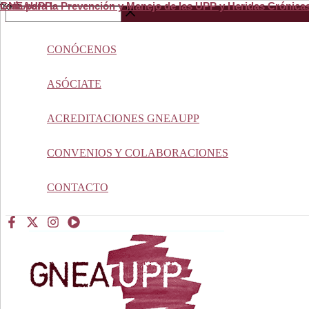
Guía para la Prevención y Manejo de las UPP y Heridas Crónica
from
GNEAUPP.
Ir
Buscar
al
…
contenido
CONÓCENOS
ASÓCIATE
ACREDITACIONES GNEAUPP
CONVENIOS Y COLABORACIONES
CONTACTO