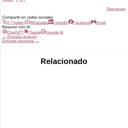
Vistas:
1.107
Descargar
Compartir en redes sociales
X (Twitter)
WhatsApp
LinkedIn
Facebook
Email
Resumir con IA
ChatGPT
Claude
Google AI
←
Entrada anterior
Entrada siguiente
→
Relacionado