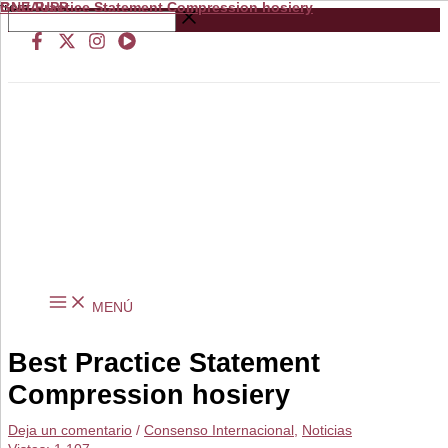
Best Practice Statement Compression hosiery
from
GNEAUPP.
Ir
Buscar
al
…
contenido
MENÚ
Best Practice Statement
Compression hosiery
Deja un comentario
/
Consenso Internacional
,
Noticias