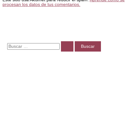
procesan los datos de tus comentarios.
B
u
s
c
a
r
p
o
r
: