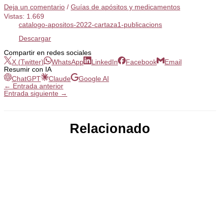
Deja un comentario
/
Guías de apósitos y medicamentos
Vistas:
1.669
catalogo-apositos-2022-cartaza1-publicacions
Descargar
Compartir en redes sociales
X (Twitter)
WhatsApp
LinkedIn
Facebook
Email
Resumir con IA
ChatGPT
Claude
Google AI
←
Entrada anterior
Entrada siguiente
→
Relacionado