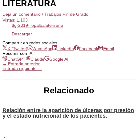
LITERATURA
Deja un comentario
/
Trabajos Fin de Grado
Vistas:
1.103
tfg-2019-llopalbalate-irene
Descargar
Compartir en redes sociales
X (Twitter)
WhatsApp
LinkedIn
Facebook
Email
Resumir con IA
ChatGPT
Claude
Google AI
←
Entrada anterior
Entrada siguiente
→
Relacionado
Relación entre la aparición de úlceras por presión
y el estado nutricional de los pacientes.