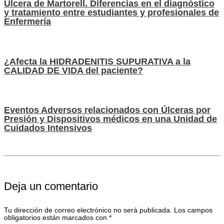
Úlcera de Martorell. Diferencias en el diagnóstico
y tratamiento entre estudiantes y profesionales de
Enfermería
¿Afecta la HIDRADENITIS SUPURATIVA a la
CALIDAD DE VIDA del paciente?
Eventos Adversos relacionados con Úlceras por
Presión y Dispositivos médicos en una Unidad de
Cuidados Intensivos
Deja un comentario
Tu dirección de correo electrónico no será publicada.
Los campos
obligatorios están marcados con
*