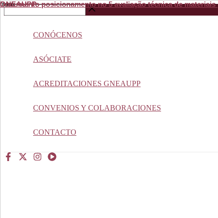
Documento posicionamento no 5 avaliação técnica de materiais 
from
GNEAUPP.
Ir
Buscar
al
…
contenido
CONÓCENOS
ASÓCIATE
ACREDITACIONES GNEAUPP
CONVENIOS Y COLABORACIONES
CONTACTO