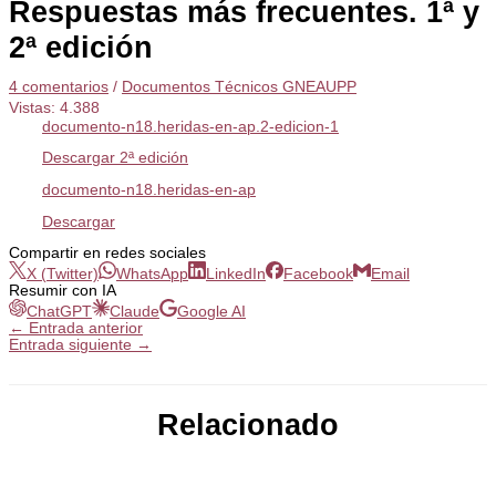
Respuestas más frecuentes. 1ª y
2ª edición
4 comentarios
/
Documentos Técnicos GNEAUPP
Vistas:
4.388
documento-n18.heridas-en-ap.2-edicion-1
Descargar 2ª edición
documento-n18.heridas-en-ap
Descargar
Compartir en redes sociales
X (Twitter)
WhatsApp
LinkedIn
Facebook
Email
Resumir con IA
ChatGPT
Claude
Google AI
←
Entrada anterior
Entrada siguiente
→
Relacionado