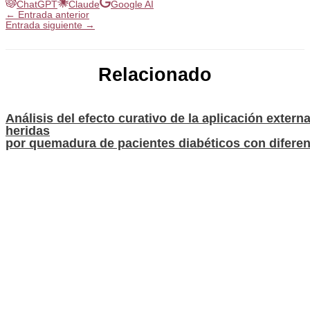
ChatGPT
Claude
Google AI
←
Entrada anterior
Entrada siguiente
→
Relacionado
Análisis del efecto curativo de la aplicación extern
heridas
por quemadura de pacientes diabéticos con difere