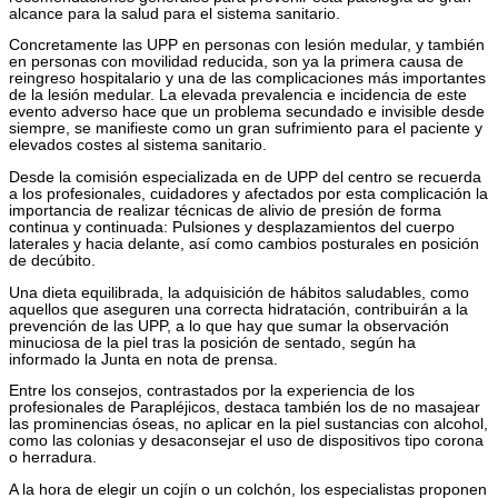
alcance para la salud para el sistema sanitario.
Concretamente las UPP en personas con lesión medular, y también
en personas con movilidad reducida, son ya la primera causa de
reingreso hospitalario y una de las complicaciones más importantes
de la lesión medular. La elevada prevalencia e incidencia de este
evento adverso hace que un problema secundado e invisible desde
siempre, se manifieste como un gran sufrimiento para el paciente y
elevados costes al sistema sanitario.
Desde la comisión especializada en de UPP del centro se recuerda
a los profesionales, cuidadores y afectados por esta complicación la
importancia de realizar técnicas de alivio de presión de forma
continua y continuada: Pulsiones y desplazamientos del cuerpo
laterales y hacia delante, así como cambios posturales en posición
de decúbito.
Una dieta equilibrada, la adquisición de hábitos saludables, como
aquellos que aseguren una correcta hidratación, contribuirán a la
prevención de las UPP, a lo que hay que sumar la observación
minuciosa de la piel tras la posición de sentado, según ha
informado la Junta en nota de prensa.
Entre los consejos, contrastados por la experiencia de los
profesionales de Parapléjicos, destaca también los de no masajear
las prominencias óseas, no aplicar en la piel sustancias con alcohol,
como las colonias y desaconsejar el uso de dispositivos tipo corona
o herradura.
A la hora de elegir un cojín o un colchón, los especialistas proponen