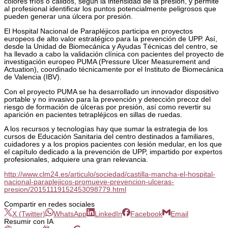
colores fríos o cálidos, según la intensidad de la presión, y permite
al profesional identificar los puntos potencialmente peligrosos que
pueden generar una úlcera por presión.
El Hospital Nacional de Parapléjicos participa en proyectos
europeos de alto valor estratégico para la prevención de UPP. Así,
desde la Unidad de Biomecánica y Ayudas Técnicas del centro, se
ha llevado a cabo la validación clínica con pacientes del proyecto de
investigación europeo PUMA (Pressure Ulcer Measurement and
Actuation), coordinado técnicamente por el Instituto de Biomecánica
de Valencia (IBV).
Con el proyecto PUMA se ha desarrollado un innovador dispositivo
portable y no invasivo para la prevención y detección precoz del
riesgo de formación de úlceras por presión, así como revertir su
aparición en pacientes tetrapléjicos en sillas de ruedas.
A los recursos y tecnologías hay que sumar la estrategia de los
cursos de Educación Sanitaria del centro destinados a familiares,
cuidadores y a los propios pacientes con lesión medular, en los que
el capítulo dedicado a la prevención de UPP, impartido por expertos
profesionales, adquiere una gran relevancia.
http://www.clm24.es/articulo/sociedad/castilla-mancha-el-hospital-
nacional-paraplejicos-promueve-prevencion-ulceras-
presion/20151119152453098779.html
Compartir en redes sociales
X (Twitter)
WhatsApp
LinkedIn
Facebook
Email
Resumir con IA