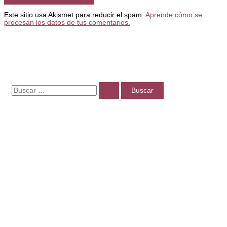
Este sitio usa Akismet para reducir el spam.
Aprende cómo se
procesan los datos de tus comentarios.
B
u
s
c
a
r
p
o
r
: