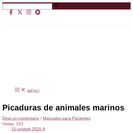
Ir
Buscar
al
…
contenido
MENÚ
Picaduras de animales marinos
Deja un comentario
/
Manuales para Pacientes
Vistas:
153
15-unidad-2020-9