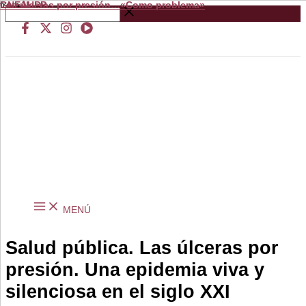
Las úlceras por presión…«Como problema»
from
GNEAUPP.
Ir
Buscar
al
…
contenido
MENÚ
Salud pública. Las úlceras por
presión. Una epidemia viva y
silenciosa en el siglo XXI