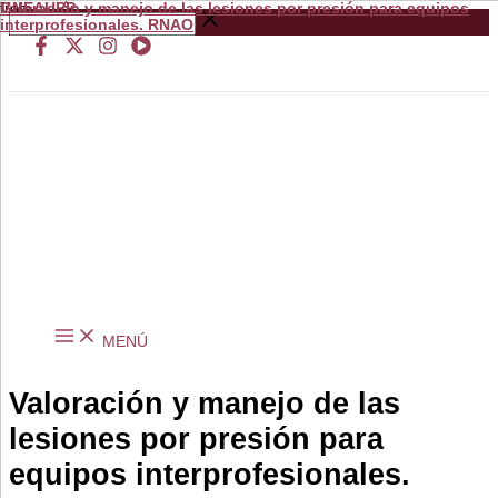
Valoración y manejo de las lesiones por presión para equipos
from
GNEAUPP.
Ir
Buscar
interprofesionales. RNAO
al
…
contenido
MENÚ
Valoración y manejo de las
lesiones por presión para
equipos interprofesionales.