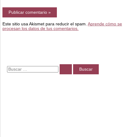
electrónico*
Este sitio usa Akismet para reducir el spam.
Aprende cómo se
procesan los datos de tus comentarios.
B
u
s
c
a
r
p
o
r