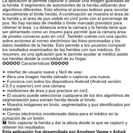
La aplicación le permite capturar o utilizar una imagen guardada de
la herida. It segmentos de automóviles de la herida utilizando dos
algoritmos diferentes. Esto elimina el proceso tedioso para recortar
manualmente el límite herida. A continuación se muestra el área de
la herida y el área de pus visible en cm2 junto con el porcentaje de
pus. No hay escalas de medida o límite marcado previstos para
obtener el área. La distancia entre la cámara y la herida tiene que
ser alimentado como un insumo para permitir que la cámara área
de píxeles converso auto en cm2. También cuenta con una opción
sobre acciones al correo electrónico las fotos procesadas y los
datos medidos de la herida. Esto permite a los usuarios compartir
los resultados examinados de las heridas con sus médicos. En
resumen, es una aplicación que le permite ayudar al médico asiste
tus heridas desde la comodidad de su hogar.
✪✪✪✪✪ Características ✪✪✪✪✪
➼ interfaz de usuario suave y fácil de usar.
➼ Abra una imagen herida salvado o capturar una nueva.
➼ Funciona con todos los dispositivos Android (Android versión
4.0.3 y superior) con una cámara.
➼ mediciones de área y pus precisos en cm2.
➼ El usuario puede seleccionar cualquiera de los dos algoritmos de
segmentación para extraer herida desde el fondo.
➼ Muestra imágenes en bruto, segmentados y pus identificados por
separado.
➼ Correo electrónico monitoreado datos para el médico en la
pulsación de un botón.
🏥 Sólo capturar la herida y dar la altura desde la que se capturó y
obtener los resultados.
Esta aplicación fue desarrollada por Anudeep Varma y Ashok