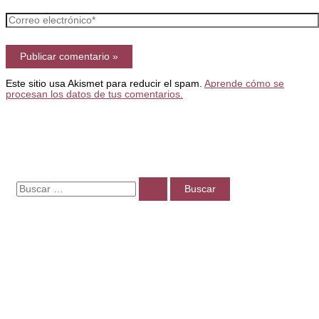
Correo
electrónico*
Este sitio usa Akismet para reducir el spam.
Aprende cómo se
procesan los datos de tus comentarios.
B
u
s
c
a
r
p