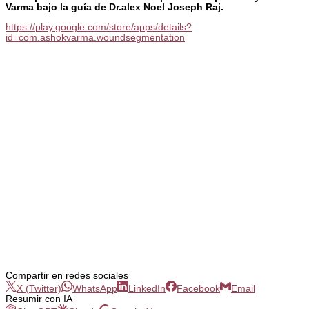
Varma bajo la guía de Dr.alex Noel Joseph Raj.
https://play.google.com/store/apps/details?
id=com.ashokvarma.woundsegmentation
Compartir en redes sociales
X (Twitter)
WhatsApp
LinkedIn
Facebook
Email
Resumir con IA