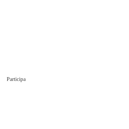
o
r
:
Participa