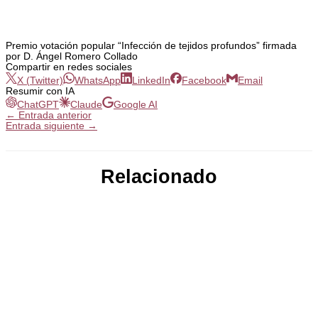
Premio votación popular “Infección de tejidos profundos” firmada
por D. Ángel Romero Collado
Compartir en redes sociales
X (Twitter)
WhatsApp
LinkedIn
Facebook
Email
Resumir con IA
ChatGPT
Claude
Google AI
←
Entrada anterior
Entrada siguiente
→
Relacionado