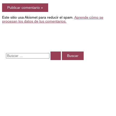
Este sitio usa Akismet para reducir el spam.
Aprende cómo se
procesan los datos de tus comentarios.
B
u
s
c
a
r
p
o
r