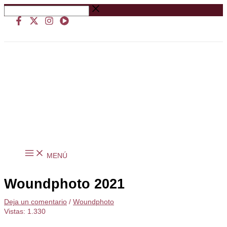
Ir
Buscar
al
…
contenido
MENÚ
Woundphoto 2021
Deja un comentario
/
Woundphoto
Vistas:
1.330