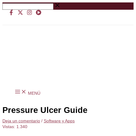
Ir
Buscar
al
…
contenido
MENÚ
Pressure Ulcer Guide
Deja un comentario
/
Software y Apps
Vistas:
1.340