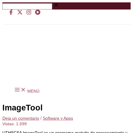
Ir
Buscar
al
…
contenido
MENÚ
ImageTool
Deja un comentario
/
Software y Apps
Vistas:
1.699
UTHSCSA ImageTool es un programa gratuito de procesamiento y